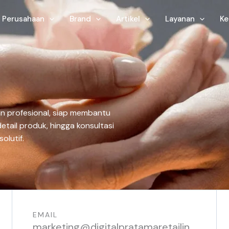
Perusahaan
Brand
Artikel
Layanan
Ke
n profesional, siap membantu
tail produk, hingga konsultasi
olutif.
EMAIL
marketing@digitalpratamaretailin