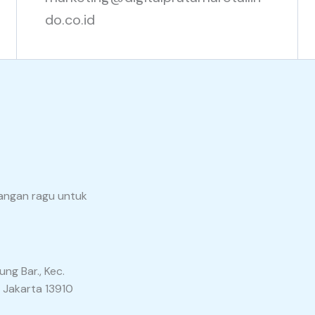
do.co.id
angan ragu untuk
ng Bar., Kec.
 Jakarta 13910