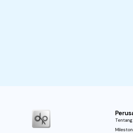
Perus
Tentang
Milesto