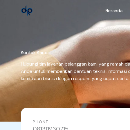
Lewati
ke
Beranda
konten
Kontak Kami
Hubungi tim layanan pelanggan kami yang ramah da
Anda untuk memberikan bantuan teknis, informasi de
kemitraan bisnis dengan respons yang cepat serta s
PHONE
081311930715