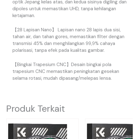
optik
Jepang
kelas
atas
,
dan
kedua
sisinya
digiling
dan
dipoles
untuk
memastikan
UHD
,
tanpa
kehilangan
ketajaman
.
【
28
Lapisan
Nano
】
Lapisan
nano
28
lapis
dua
sisi
,
tahan
air
,
dan
tahan
gores
,
memastikan
filter
dengan
transmisi
45
%
dan
menghilangkan
99
,
9
%
cahaya
polarisasi
,
tanpa
efek
pada
kualitas
gambar
.
【
Bingkai
Trapesium
CNC
】
Desain
bingkai
pola
trapesium
CNC
memastikan
peningkatan
gesekan
selama
rotasi
,
mudah
dipasang
/
melepas
lensa
.
Produk Terkait