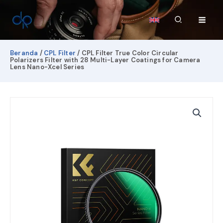
Lewati
ke
Cari
konten
Beranda
/
CPL Filter
/ CPL Filter True Color Circular
Polarizers Filter with 28 Multi-Layer Coatings for Camera
Lens Nano-Xcel Series