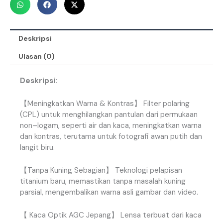
Deskripsi
Ulasan (0)
Deskripsi:
【
Meningkatkan
Warna
&
Kontras
】
Filter
polaring
(
CPL
)
untuk
menghilangkan
pantulan
dari
permukaan
non
–
logam
,
seperti
air
dan
kaca
,
meningkatkan
warna
dan
kontras
,
terutama
untuk
fotografi
awan
putih
dan
langit
biru
.
【
Tanpa
Kuning
Sebagian
】
Teknologi
pelapisan
titanium
baru
,
memastikan
tanpa
masalah
kuning
parsial
,
mengembalikan
warna
asli
gambar
dan
video
.
【
Kaca
Optik
AGC
Jepang
】
Lensa
terbuat
dari
kaca