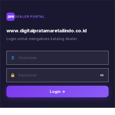
Lewati
ke
konten
DPR
DEALER PORTAL
www.digitalpratamaretailindo.co.id
Login untuk mengakses katalog dealer.
Login →