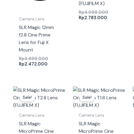
(FUJIFILM X)
Rp
4.099.000
Rp
2.783.000
Camera Lens
SLR Magic 12mm
f2.8 Cine Prime
Lens for Fuji X
Mount
Rp
3.699.000
Rp
2.472.000
Harga
Harga
Harga
Harga
saat
aslinya
saat
aslinya
Sale!
Sale!
ini
adalah:
ini
adalah:
adalah:
Rp7.499.000.
adalah:
Rp10.299.0
Rp5.114.000.
Rp6.980.00
Camera Lens
Camera Lens
SLR Magic
SLR Magic
MicroPrime Cine
MicroPrime Cine