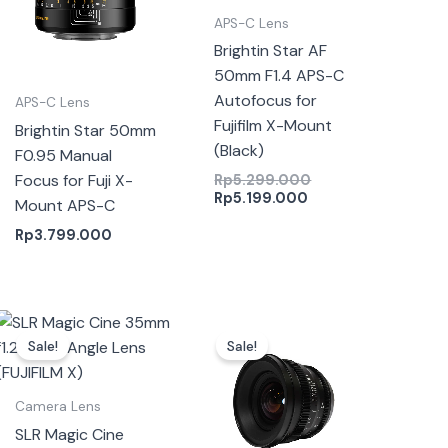
APS-C Lens
Brightin Star AF
50mm F1.4 APS-C
Autofocus for
APS-C Lens
Fujifilm X-Mount
Brightin Star 50mm
(Black)
F0.95 Manual
Focus for Fuji X-
Rp
5.299.000
Rp
5.199.000
Mount APS-C
Rp
3.799.000
Harga
Harga
Harga
Harga
saat
aslinya
aslinya
saat
Sale!
Sale!
ini
adalah:
adalah:
ini
0.
adalah:
Rp5.699.000.
Rp5.699.000.
adalah:
.
Rp3.871.000.
Rp4.648.000.
Camera Lens
SLR Magic Cine