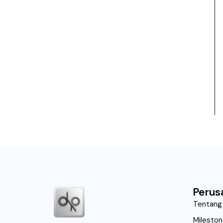
Perus
Tentang
Milesto