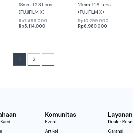
18mm T2.8 Lens
21mm T1.6 Lens
(FUJIFILM X)
(FUJIFILM X)
Rp
7.499.000
Rp
10.299.000
Rp
5.114.000
Rp
6.980.000
1
2
→
ahaan
Komunitas
Layanan
 Kami
Event
Dealer Resm
ne
Artikel
Garansi