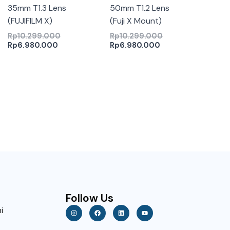
35mm T1.3 Lens
50mm T1.2 Lens
(FUJIFILM X)
(Fuji X Mount)
Rp
10.299.000
Rp
10.299.000
Rp
6.980.000
Rp
6.980.000
Follow Us
I
F
L
Y
i
n
a
i
o
s
c
n
u
t
e
k
t