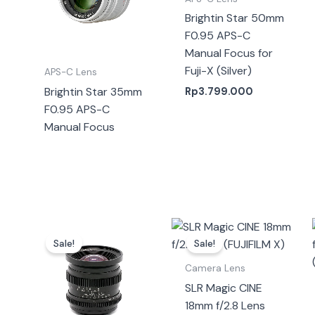
Brightin Star 50mm
F0.95 APS-C
Manual Focus for
Fuji-X (Silver)
APS-C Lens
Brightin Star 35mm
Rp
3.799.000
F0.95 APS-C
Manual Focus
Harga
Harga
Harga
Harga
saat
aslinya
saat
aslinya
Sale!
Sale!
ini
adalah:
ini
adalah:
adalah:
Rp3.699.000.
adalah:
Rp4.099.00
Camera Lens
Rp2.472.000.
Rp2.783.000
SLR Magic CINE
18mm f/2.8 Lens