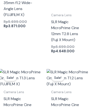
35mm f1.2 Wide-
Angle Lens
(FUJIFILM X)
Camera Lens
SLR Magic
Rp
5.699.000
Rp
3.871.000
MicroPrime Cine
12mm T2.8 Lens
(Fuji X Mount)
Rp
5.699.000
Rp
4.648.000
Harga
Harga
Harga
Harga
saat
aslinya
saat
aslinya
Sale!
Sale!
ini
adalah:
ini
adalah:
00.
adalah:
Rp10.299.000.
adalah:
Rp10.299.000.
0.
Rp6.980.000.
Rp6.980.000.
Camera Lens
Camera Lens
SLR Magic
SLR Magic
MicroPrime Cine
MicroPrime Cine