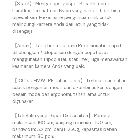
【
Stabil
】
Mengadopsi
gesper
Stealth
merek
Duraflex
,
terbuat
dari
Nylon
yang
hampir
tidak
bisa
dipecahkan
;
Mekanisme
penguncian
unik
untuk
melindungi
kamera
Anda
dari
jatuh
yang
tidak
disengaja
.
【
Aman
】
Tali
leher
atau
bahu
Profesional
ini
dapat
dihubungkan
/
dilepaskan
dengan
cepat
saat
menggunakan
tripod
atau
stabilizer
,
juga
menawarkan
keamanan
kamera
Anda
yang
baik
.
【
100
%
UHMW
–
PE
Tahan
Lama
】
Terbuat
dari
bahan
sabuk
pengaman
mobil
,
dan
dikombinasikan
dengan
desain
mode
dan
ergonomi
,
tahan
lama
untuk
digunakan
.
【
Tali
Bahu
yang
Dapat
Disesuaikan
】
Panjang
maksimum
:
160
cm
,
panjang
minimum
:
100
cm
,
bandwidth
:
3
.
2
cm
,
berat
:
260g
,
kapasitas
beban
maksimum
:
80
pon
.