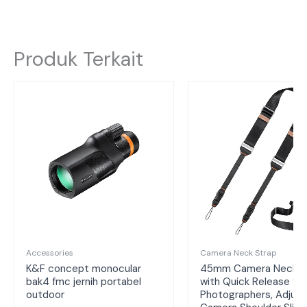
Produk Terkait
Accessories
Camera Neck Strap
K&F concept monocular
45mm Camera Neck S
bak4 fmc jernih portabel
with Quick Release for
outdoor
Photographers, Adjust