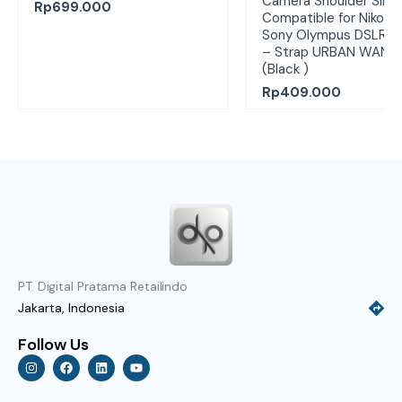
Camera Shoulder Sling
Rp
699.000
Compatible for Nikon 
Sony Olympus DSLR C
– Strap URBAN WAND
(Black )
Rp
409.000
PT. Digital Pratama Retailindo
Jakarta, Indonesia
Follow Us
I
F
L
Y
n
a
i
o
s
c
n
u
t
e
k
t