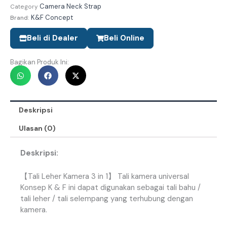
Camera Neck Strap
Category
K&F Concept
Brand:
Beli di Dealer
Beli Online
Bagikan Produk Ini:
Deskripsi
Ulasan (0)
Deskripsi
:
【
Tali
Leher
Kamera
3
in
1
】
Tali
kamera
universal
Konsep
K
&
F
ini
dapat
digunakan
sebagai
tali
bahu
/
tali
leher
/
tali
selempang
yang
terhubung
dengan
kamera
.