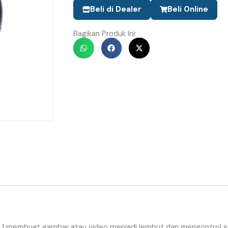
Beli di Dealer
Beli Online
Bagikan Produk Ini:
1
membuat
gambar
atau
video
menjadi
lembut
dan
mengontrol
s