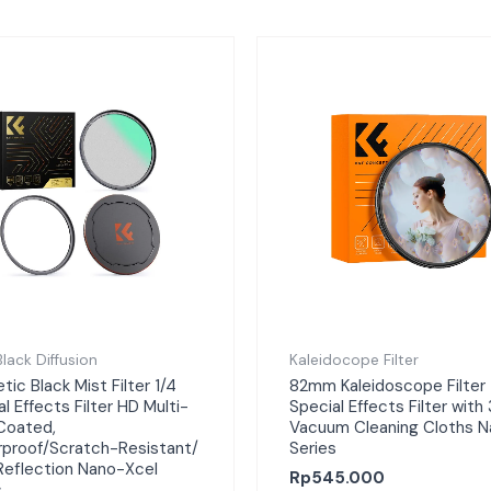
 Black Diffusion
Kaleidocope Filter
ic Black Mist Filter 1/4
82mm Kaleidoscope Filter
l Effects Filter HD Multi-
Special Effects Filter with
 Coated,
Vacuum Cleaning Cloths N
proof/Scratch-Resistant/
Series
Reflection Nano-Xcel
Rp
545.000
s