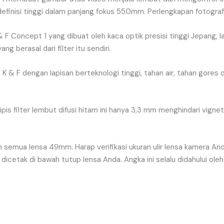
definisi
tinggi
dalam
panjang
fokus
550mm
.
Perlengkapan
fotograf
&
F
Concept
1
yang
dibuat
oleh
kaca
optik
presisi
tinggi
Jepang
,
l
yang
berasal
dari
filter
itu
sendiri
.
m
K
&
F
dengan
lapisan
berteknologi
tinggi
,
tahan
air
,
tahan
gores
ipis
filter
lembut
difusi
hitam
ini
hanya
3
,
3
mm
menghindari
vignet
n
semua
lensa
49mm
.
Harap
verifikasi
ukuran
ulir
lensa
kamera
An
dicetak
di
bawah
tutup
lensa
Anda
.
Angka
ini
selalu
didahului
oleh