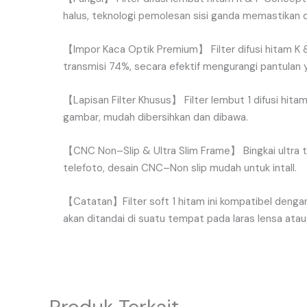
halus
,
teknologi
pemolesan
sisi
ganda
memastikan
【
Impor
Kaca
Optik
Premium
】
Filter
difusi
hitam
K
transmisi
74
%,
secara
efektif
mengurangi
pantulan
【
Lapisan
Filter
Khusus
】
Filter
lembut
1
difusi
hita
gambar
,
mudah
dibersihkan
dan
dibawa
.
【
CNC
Non
–
Slip
&
Ultra
Slim
Frame
】
Bingkai
ultra
t
telefoto
,
desain
CNC
–
Non
slip
mudah
untuk
intall
.
【
Catatan
】
Filter
soft
1
hitam
ini
kompatibel
denga
akan
ditandai
di
suatu
tempat
pada
laras
lensa
atau
Produk Terkait