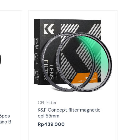
CPL Filter
K&F Concept filter magnetic
 3pcs
cpl 55mm
ano B
Rp
439.000