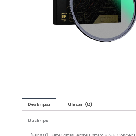
Deskripsi
Ulasan (0)
Deskripsi
:
【
Fungsi
】
Filter
difusi
lembut
hitam
K
&
F
Concept