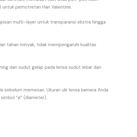
i
untuk
pemotretan
Hari
Valentine
.
apisan
multi
–
layer
untuk
transparansi
ekstra
hingga
dan
tahan
minyak
,
tidak
mempengaruhi
kualitas
ting
dan
sudut
gelap
pada
lensa
sudut
lebar
dan
da
sebelum
memesan
.
Ukuran
ulir
lensa
kamera
Anda
simbol
“
ø
“
(
diameter
).