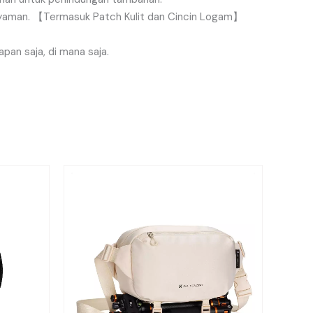
yaman
.
【
Termasuk
Patch
Kulit
dan
Cincin
Logam
】
apan
saja
,
di
mana
saja
.