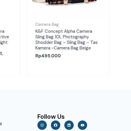
Camera Bag
ra
K&F Concept Alpha Camera
ctive
Sling Bag 10L Photography
ight
Shoulder Bag – Sling Bag – Tas
Kamera -Camera Bag Beige
1L
Rp
495.000
Follow Us
I
F
L
Y
i
n
a
i
o
s
c
n
u