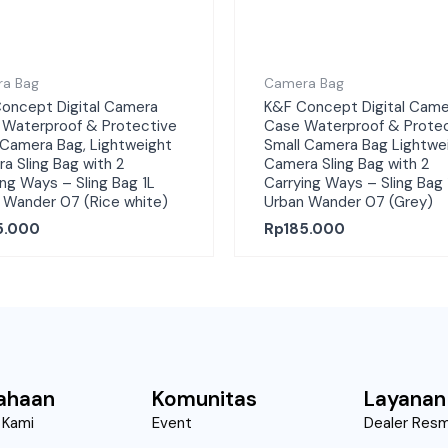
a Bag
Camera Bag
oncept Digital Camera
K&F Concept Digital Came
 Waterproof & Protective
Case Waterproof & Prote
 Camera Bag, Lightweight
Small Camera Bag Lightwe
a Sling Bag with 2
Camera Sling Bag with 2
ing Ways – Sling Bag 1L
Carrying Ways – Sling Bag 
 Wander 07 (Rice white)
Urban Wander 07 (Grey)
5.000
Rp
185.000
ahaan
Komunitas
Layanan
 Kami
Event
Dealer Resm