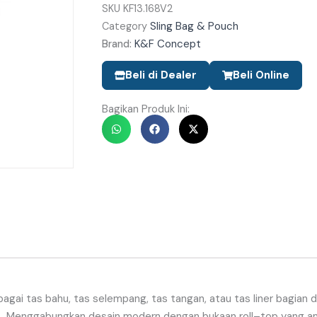
SKU
KF13.168V2
Sling Bag & Pouch
Category
K&F Concept
Brand:
Beli di Dealer
Beli Online
Bagikan Produk Ini:
bagai
tas
bahu
,
tas
selempang
,
tas
tangan
,
atau
tas
liner
bagian
d
】
Menggabungkan
desain
modern
dengan
bukaan
roll
–
top
yang
a