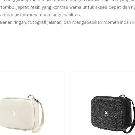
tombol
jepret
resin
yang
kontras
warna
untuk
akses
cepat
dan
n
kamera
untuk
menambah
fungsionalitas
.
alanan
ringan
,
fotografi
jalanan
,
dan
mengabadikan
momen
indah
k