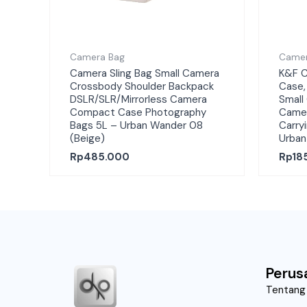
Camera Bag
Camer
Camera Sling Bag Small Camera
K&F C
Crossbody Shoulder Backpack
Case,
DSLR/SLR/Mirrorless Camera
Small
Compact Case Photography
Camer
Bags 5L – Urban Wander 08
Carry
(Beige)
Urban
Rp
485.000
Rp
18
Perus
Tentang