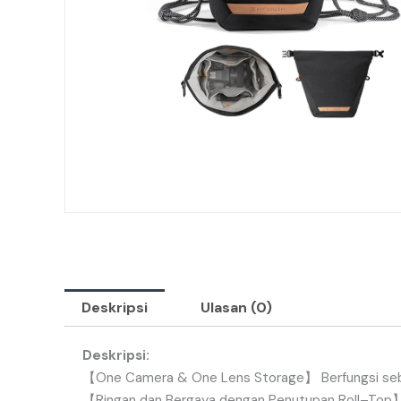
Deskripsi
Ulasan (0)
Deskripsi:
【
One
Camera
&
One
Lens
Storage
】
Berfungsi
se
【
Ringan
dan
Bergaya
dengan
Penutupan
Roll
–
Top