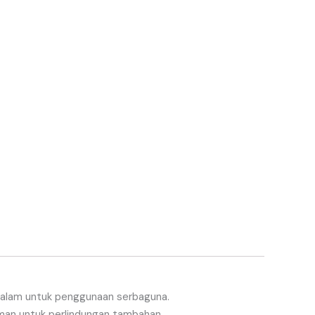
alam
untuk
penggunaan
serbaguna
.
man
untuk
perlindungan
tambahan
.