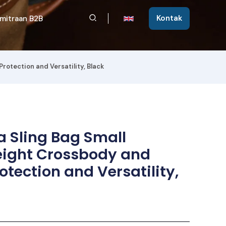
Cari
Kontak
mitraan B2B
otection and Versatility, Black
 Sling Bag Small
ight Crossbody and
rotection and Versatility,