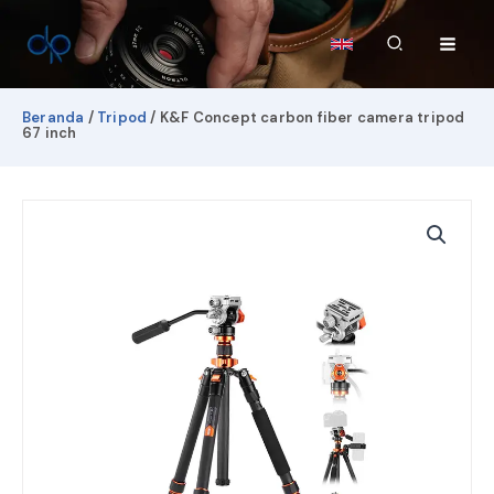
Lewati
ke
Cari
konten
Beranda
/
Tripod
/ K&F Concept carbon fiber camera tripod
67 inch