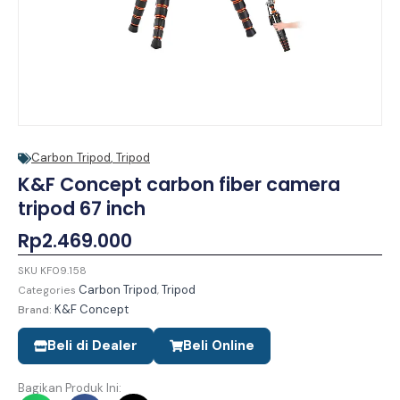
Carbon Tripod
,
Tripod
K&F Concept carbon fiber camera
tripod 67 inch
Rp
2.469.000
SKU
KF09.158
Carbon Tripod
Tripod
Categories
,
K&F Concept
Brand:
Beli di Dealer
Beli Online
Bagikan Produk Ini: