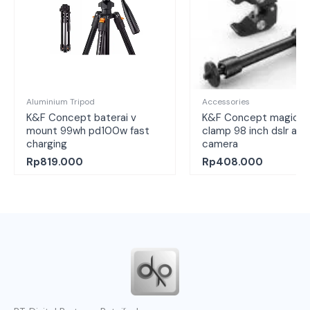
Aluminium Tripod
Accessories
K&F Concept baterai v
K&F Concept magic a
mount 99wh pd100w fast
clamp 98 inch dslr act
charging
camera
Rp
819.000
Rp
408.000