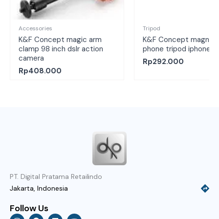
Accessories
Tripod
K&F Concept magic arm
K&F Concept magneti
clamp 98 inch dslr action
phone tripod iphone
camera
Rp
292.000
Rp
408.000
PT. Digital Pratama Retailindo
Jakarta, Indonesia
Follow Us
I
F
L
Y