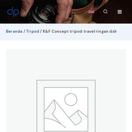
Lewati
ke
Cari
konten
Beranda
/
Tripod
/ K&F Concept tripod travel ringan dslr