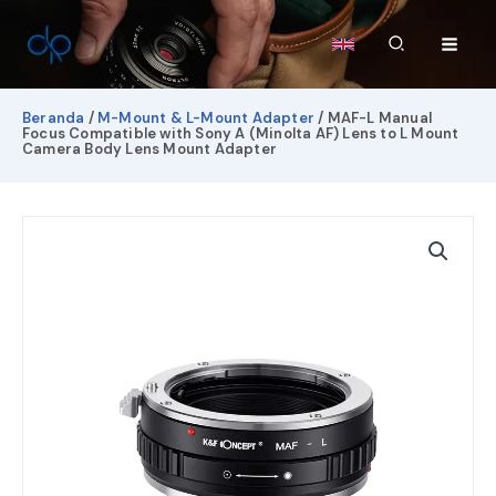
Lewati
ke
Cari
konten
Beranda
/
M-Mount & L-Mount Adapter
/ MAF-L Manual
Focus Compatible with Sony A (Minolta AF) Lens to L Mount
Camera Body Lens Mount Adapter