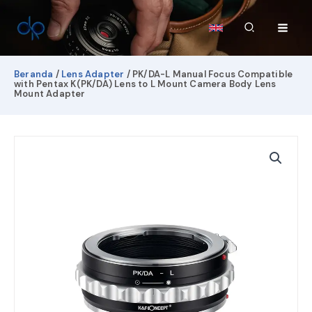
Lewati
ke
Cari
konten
Beranda
/
Lens Adapter
/ PK/DA-L Manual Focus Compatible
with Pentax K(PK/DA) Lens to L Mount Camera Body Lens
Mount Adapter