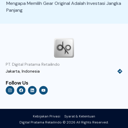
Mengapa Memilih Gear Original Adalah Investasi Jangka
Panjang
PT. Digital Pratama Retailindo
Jakarta, Indonesia
Follow Us
I
F
L
Y
n
a
i
o
s
c
n
u
t
e
k
t
a
b
e
u
g
o
d
b
r
o
i
e
a
k
n
Kebijakan Privasi
Syarat & Ketentuan
m
Digital Pratama Retailindo © 2026 All Rights Reserved.