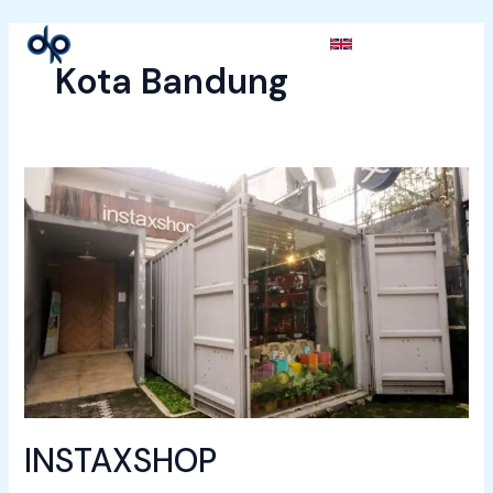
Lewati
ke
Cari
konten
Kota Bandung
INSTAXSHOP
INSTAXSHOP