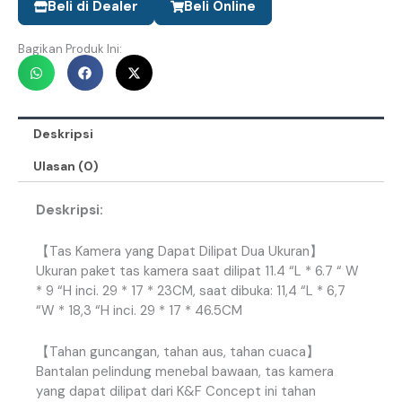
Beli di Dealer
Beli Online
Bagikan Produk Ini:
Deskripsi
Ulasan (0)
Deskripsi:
【
Tas
Kamera
yang
Dapat
Dilipat
Dua
Ukuran
】
Ukuran
paket
tas
kamera
saat
dilipat
11
.
4
“
L
*
6
.
7
“
W
*
9
“
H
inci
.
29
*
17
*
23CM
,
saat
dibuka
:
11
,
4
“
L
*
6
,
7
“
W
*
18
,
3
“
H
inci
.
29
*
17
*
46
.
5CM
【
Tahan
guncangan
,
tahan
aus
,
tahan
cuaca
】
Bantalan
pelindung
menebal
bawaan
,
tas
kamera
yang
dapat
dilipat
dari
K
&
F
Concept
ini
tahan