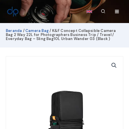
Lewati
ke
Cari
konten
Beranda
/
Camera Bag
/ K&F Concept Collapsible Camera
Bag 2 Way 22L for Photographers Business Trip / Travel /
Everyday Bag – Sling Bag10L Urban Wander 03 (Black )