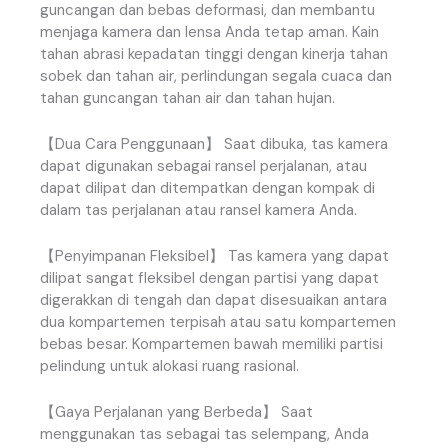
guncangan
dan
bebas
deformasi
,
dan
membantu
menjaga
kamera
dan
lensa
Anda
tetap
aman
.
Kain
tahan
abrasi
kepadatan
tinggi
dengan
kinerja
tahan
sobek
dan
tahan
air
,
perlindungan
segala
cuaca
dan
tahan
guncangan
tahan
air
dan
tahan
hujan
.
【
Dua
Cara
Penggunaan
】
Saat
dibuka
,
tas
kamera
dapat
digunakan
sebagai
ransel
perjalanan
,
atau
dapat
dilipat
dan
ditempatkan
dengan
kompak
di
dalam
tas
perjalanan
atau
ransel
kamera
Anda
.
【
Penyimpanan
Fleksibel
】
Tas
kamera
yang
dapat
dilipat
sangat
fleksibel
dengan
partisi
yang
dapat
digerakkan
di
tengah
dan
dapat
disesuaikan
antara
dua
kompartemen
terpisah
atau
satu
kompartemen
bebas
besar
.
Kompartemen
bawah
memiliki
partisi
pelindung
untuk
alokasi
ruang
rasional
.
【
Gaya
Perjalanan
yang
Berbeda
】
Saat
menggunakan
tas
sebagai
tas
selempang
,
Anda