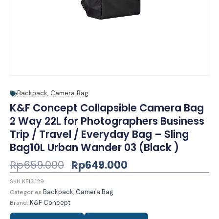
Backpack
,
Camera Bag
K&F Concept Collapsible Camera Bag
2 Way 22L for Photographers Business
Trip / Travel / Everyday Bag – Sling
Bag10L Urban Wander 03 (Black )
Harga
Harga
Rp
659.000
Rp
649.000
Aslinya
Saat
SKU
KF13.129
Adalah:
Ini
Backpack
Camera Bag
Categories
,
Rp659.000.
Adalah:
K&F Concept
Brand:
Rp649.000.