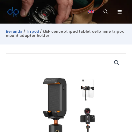
Lewati
ke
Cari
konten
Beranda
/
Tripod
/ k&F concept ipad tablet cellphone tripod
mount adapter holder