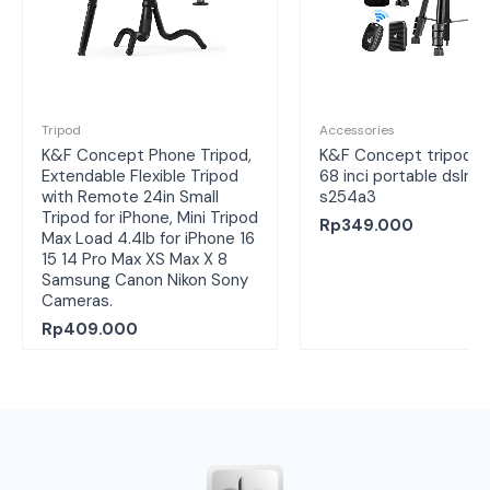
Tripod
Accessories
K&F Concept Phone Tripod,
K&F Concept tripod k
Extendable Flexible Tripod
68 inci portable dslr v
with Remote 24in Small
s254a3
Tripod for iPhone, Mini Tripod
Rp
349.000
Max Load 4.4lb for iPhone 16
15 14 Pro Max XS Max X 8
Samsung Canon Nikon Sony
Cameras.
Rp
409.000