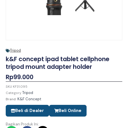
Tripod
k&F concept ipad tablet cellphone
tripod mount adapter holder
Rp
99.000
SKU
KF31.095
Tripod
Category
K&F Concept
Brand:
Beli di Dealer
Beli Online
Bagikan Produk Ini: