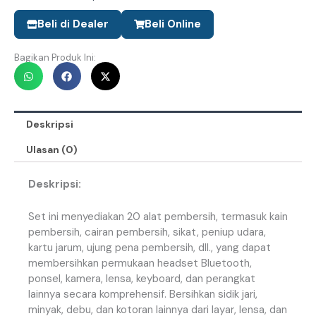
Beli di Dealer
Beli Online
Bagikan Produk Ini:
Deskripsi
Ulasan (0)
Deskripsi:
Set
ini
menyediakan
20
alat
pembersih
,
termasuk
kain
pembersih
,
cairan
pembersih
,
sikat
,
peniup
udara
,
kartu
jarum
,
ujung
pena
pembersih
,
dll
.
,
yang
dapat
membersihkan
permukaan
headset
Bluetooth
,
ponsel
,
kamera
,
lensa
,
keyboard
,
dan
perangkat
lainnya
secara
komprehensif
.
Bersihkan
sidik
jari
,
minyak
,
debu
,
dan
kotoran
lainnya
dari
layar
,
lensa
,
dan