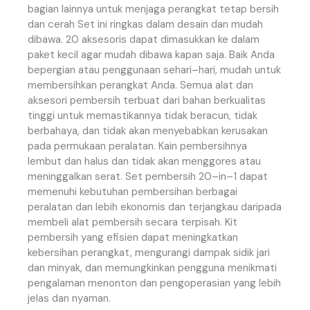
bagian
lainnya
untuk
menjaga
perangkat
tetap
bersih
dan
cerah
Set
ini
ringkas
dalam
desain
dan
mudah
dibawa
.
20
aksesoris
dapat
dimasukkan
ke
dalam
paket
kecil
agar
mudah
dibawa
kapan
saja
.
Baik
Anda
bepergian
atau
penggunaan
sehari
–
hari
,
mudah
untuk
membersihkan
perangkat
Anda
.
Semua
alat
dan
aksesori
pembersih
terbuat
dari
bahan
berkualitas
tinggi
untuk
memastikannya
tidak
beracun
,
tidak
berbahaya
,
dan
tidak
akan
menyebabkan
kerusakan
pada
permukaan
peralatan
.
Kain
pembersihnya
lembut
dan
halus
dan
tidak
akan
menggores
atau
meninggalkan
serat
.
Set
pembersih
20
–
in
–
1
dapat
memenuhi
kebutuhan
pembersihan
berbagai
peralatan
dan
lebih
ekonomis
dan
terjangkau
daripada
membeli
alat
pembersih
secara
terpisah
.
Kit
pembersih
yang
efisien
dapat
meningkatkan
kebersihan
perangkat
,
mengurangi
dampak
sidik
jari
dan
minyak
,
dan
memungkinkan
pengguna
menikmati
pengalaman
menonton
dan
pengoperasian
yang
lebih
jelas
dan
nyaman
.