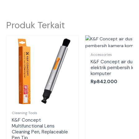
Produk Terkait
Accessories
K&F Concept air dust
elektrik pembersih ka
komputer
Rp
842.000
Cleaning Tools
K&F Concept
Multifunctional Lens
Cleaning Pen, Replaceable
Pen Tip