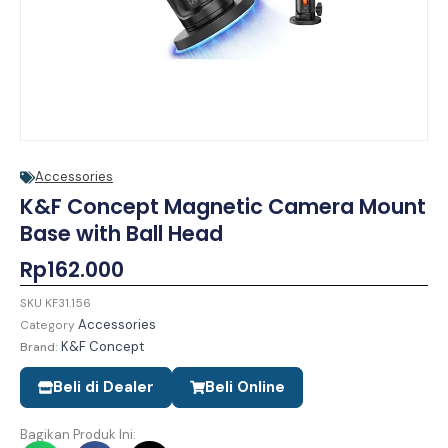
Accessories
K&F Concept Magnetic Camera Mount
Base with Ball Head
Rp
162.000
SKU
KF31.156
Accessories
Category
K&F Concept
Brand:
Beli di Dealer
Beli Online
Bagikan Produk Ini: