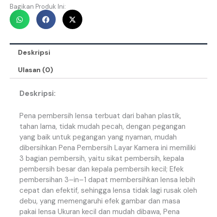
Bagikan Produk Ini:
Deskripsi
Ulasan (0)
Deskripsi:
Pena
pembersih
lensa
terbuat
dari
bahan
plastik
,
tahan
lama
,
tidak
mudah
pecah
,
dengan
pegangan
yang
baik
untuk
pegangan
yang
nyaman
,
mudah
dibersihkan
Pena
Pembersih
Layar
Kamera
ini
memiliki
3
bagian
pembersih
,
yaitu
sikat
pembersih
,
kepala
pembersih
besar
dan
kepala
pembersih
kecil
;
Efek
pembersihan
3
–
in
–
1
dapat
membersihkan
lensa
lebih
cepat
dan
efektif
,
sehingga
lensa
tidak
lagi
rusak
oleh
debu
,
yang
memengaruhi
efek
gambar
dan
masa
pakai
lensa
Ukuran
kecil
dan
mudah
dibawa
,
Pena