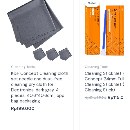
aslinya
Sale!
Sale!
adalah:
Rp120.000
Cleaning Tools
Cleaning Tools
K&F Concept Cleaning cloth
Cleaning Stick Set K&
set needle one dust-free
Concept 24mm Full F
cleaning dry cloth for
Cleaning Stick Set (1
Electronics, dark gray, 4
Cleaning Stick)
pieces, 40.6*40.6cm , opp
Rp
120.000
Rp
115.000
bag packaging
Rp
199.000