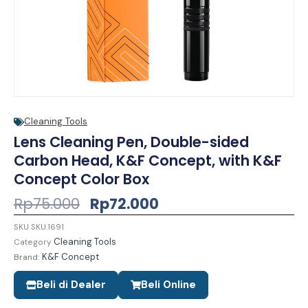
Cleaning Tools
Lens Cleaning Pen, Double-sided
Carbon Head, K&F Concept, with K&F
Concept Color Box
Harga
Harga
Rp
75.000
Rp
72.000
Aslinya
Saat
SKU
SKU.1691
Adalah:
Ini
Cleaning Tools
Category
Rp75.000.
Adalah:
K&F Concept
Brand:
Rp72.000.
Beli di Dealer
Beli Online