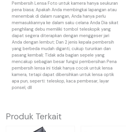
Pembersih
Lensa
Foto
untuk
kamera
hanya
seukuran
pena
biasa
;
Apakah
Anda
membingkai
lapangan
atau
menembak
di
dalam
ruangan
,
Anda
hanya
perlu
memasukkannya
ke
dalam
saku
celana
Anda
Dia
sikat
penghilang
debu
memiliki
tombol
teleskopik
yang
dapat
segera
diterapkan
dengan
menggeser
jari
Anda
dengan
lembut
;
Dan
2
jenis
kepala
pembersih
yang
berbeda
mudah
diganti
,
cukup
turunkan
dan
pasang
kembali
;
Tidak
ada
bagian
sepele
yang
mencakup
sebagian
besar
fungsi
pembersihan
Pena
pembersih
lensa
ini
tidak
hanya
cocok
untuk
lensa
kamera
,
tetapi
dapat
dibersihkan
untuk
lensa
optik
apa
pun
,
seperti
:
teleskop
,
kaca
pembesar
,
layar
ponsel
,
dll
Produk Terkait
Harga