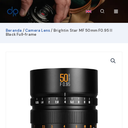
Lewati
ke
Cari
konten
Beranda
/
Camera Lens
/ Brightin Star MF 50mm F0.95 II
Black Full-frame