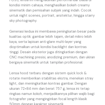
F0.95, lensa ini menghadirkan performa luar biasa di
kondisi minim cahaya, menghasilkan bokeh creamy
sinematik dan pemisahan subjek yang indah. Cocok
untuk night scenes, portrait, arsitektur, hingga starry
sky photography.
Generasi kedua ini membawa peningkatan besar pada
kualitas optik: gambar lebih tajam, detail mikro lebih
kaya, serta lapisan anti‑glare multi‑layer yang
dioptimalkan untuk kondisi backlight dan kontras
tinggi. Desain eksterior juga ditingkatkan dengan
CNC machining presisi, anodizing premium, dan ukiran
bergaya sinematik untuk tampilan profesional.
Lensa hood terbaru dengan sistem quick lock &
rotate memberikan stabilitas ekstra, menekan stray
light, dan meningkatkan kontras gambar. Dengan
ukuran 72×84 mm dan berat 757 g, lensa ini tetap
ringkas namun kokoh, menjadikannya pilihan wajib bagi
fotografer yang menginginkan focal length klasik
50mm dengan karakter sinematik.