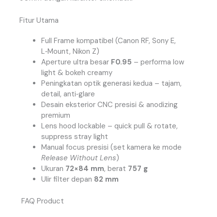
Fitur Utama
Full Frame kompatibel (Canon RF, Sony E,
L‑Mount, Nikon Z)
Aperture ultra besar
F0.95
– performa low
light & bokeh creamy
Peningkatan optik generasi kedua – tajam,
detail, anti‑glare
Desain eksterior CNC presisi & anodizing
premium
Lens hood lockable – quick pull & rotate,
suppress stray light
Manual focus presisi (set kamera ke mode
Release Without Lens
)
Ukuran
72×84 mm
, berat
757 g
Ulir filter depan
82 mm
FAQ Product