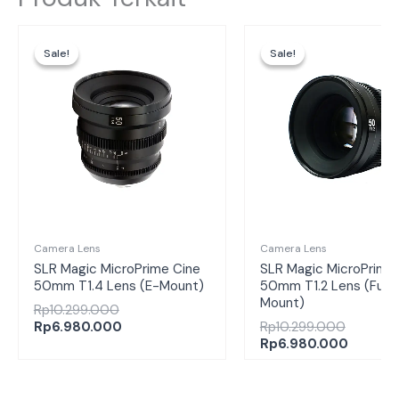
Harga
Harga
Harga
Harga
aslinya
saat
aslinya
saat
Sale!
Sale!
Sale!
Sale!
adalah:
ini
adalah:
ini
Rp10.299.000.
adalah:
Rp10.29
adalah:
Rp6.980.000.
Rp6.98
Camera Lens
Camera Lens
SLR Magic MicroPrime Cine
SLR Magic MicroPrime
50mm T1.4 Lens (E-Mount)
50mm T1.2 Lens (Fuji 
Mount)
Rp
10.299.000
Rp
6.980.000
Rp
10.299.000
Rp
6.980.000