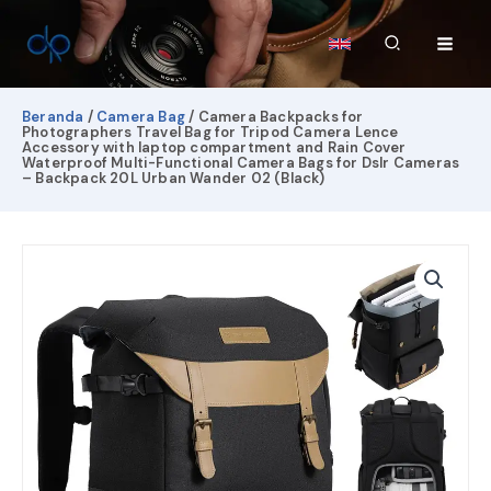
Lewati
ke
Cari
konten
Beranda
/
Camera Bag
/ Camera Backpacks for
Photographers Travel Bag for Tripod Camera Lence
Accessory with laptop compartment and Rain Cover
Waterproof Multi-Functional Camera Bags for Dslr Cameras
– Backpack 20L Urban Wander 02 (Black)