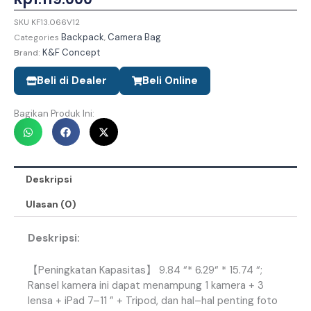
SKU
KF13.066V12
Backpack
Camera Bag
Categories
,
K&F Concept
Brand:
Beli di Dealer
Beli Online
Bagikan Produk Ini:
Deskripsi
Ulasan (0)
Deskripsi:
【
Peningkatan
Kapasitas
】
9
.
84
“
*
6
.
29
“
*
15
.
74
“
;
Ransel
kamera
ini
dapat
menampung
1
kamera
+
3
lensa
+
iPad
7
–
11
”
+
Tripod
,
dan
hal
–
hal penting
foto