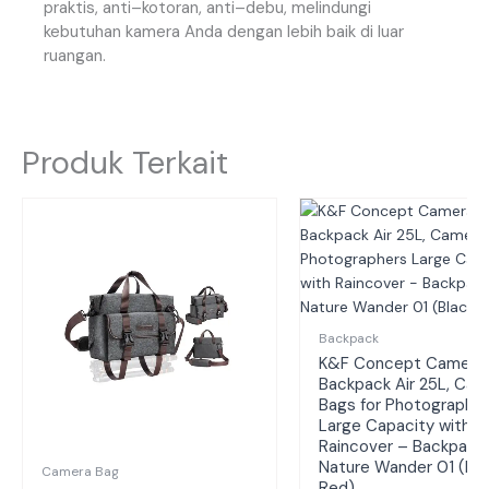
praktis
,
anti
–
kotoran
,
anti
–
debu
,
melindungi
kebutuhan
kamera
Anda
dengan
lebih
baik
di
luar
ruangan
.
Produk Terkait
Backpack
K&F Concept Camera 
Backpack Air 25L, Cam
Bags for Photographe
Large Capacity with
Raincover – Backpack
Nature Wander 01 (Bla
Camera Bag
Red)