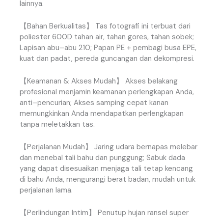
lainnya
.
【
Bahan
Berkualitas
】
Tas
fotografi
ini
terbuat
dari
poliester
600D
tahan
air
,
tahan
gores
,
tahan
sobek
;
Lapisan
abu
–
abu
210
;
Papan
PE
+
pembagi
busa
EPE
,
kuat
dan
padat
,
pereda
guncangan
dan
dekompresi
.
【
Keamanan
&
Akses
Mudah
】
Akses
belakang
profesional
menjamin
keamanan
perlengkapan
Anda
,
anti
–
pencurian
;
Akses
samping
cepat
kanan
memungkinkan
Anda
mendapatkan
perlengkapan
tanpa
meletakkan
tas
.
【
Perjalanan
Mudah
】
Jaring
udara
bernapas
melebar
dan
menebal
tali
bahu
dan
punggung
;
Sabuk
dada
yang
dapat disesuaikan
menjaga
tali
tetap
kencang
di
bahu
Anda
,
mengurangi
berat
badan
,
mudah
untuk
perjalanan
lama
.
【
Perlindungan
Intim
】
Penutup
hujan
ransel
super