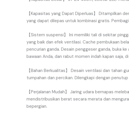
【
Kapasitas
yang
Dapat Diperluas
】
Ditampilkan
de
yang
dapat
dilepas
untuk
kombinasi
gratis
.
Pembagi
【
Sistem
suspensi
】
Ini
memiliki
tali
di
sekitar
pingg
yang
baik
dan
efek
ventilasi
.
Cache
pembukaan
bel
pencurian
ganda
.
Desain
penggeser
ganda
,
buka
ke
bawaan
Anda
,
dan
rabut
momen
indah
kapan
saja
,
di
【
Bahan
Berkualitas
】
Desain
ventilasi
dan
tahan
gu
tumpahan
dan
percikan
.
Dilengkapi
dengan
penutup
【
Perjalanan
Mudah
】
Jaring
udara
bernapas
meleba
mendistribusikan
berat
secara
merata
dan
mengura
bepergian
.