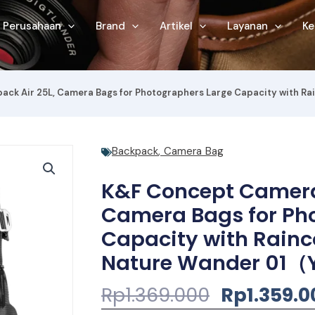
Perusahaan
Brand
Artikel
Layanan
Ke
ack Air 25L, Camera Bags for Photographers Large Capacity with R
Backpack
,
Camera Bag
K&F Concept Camera
Camera Bags for Ph
Capacity with Rainc
Nature Wander 01（
Harga
Rp
1.369.000
Rp
1.359.0
Aslinya