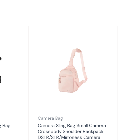
rga
at
alah:
739.000.
Camera Bag
g Bag
Camera Sling Bag Small Camera
Crossbody Shoulder Backpack
DSLR/SLR/Mirrorless Camera