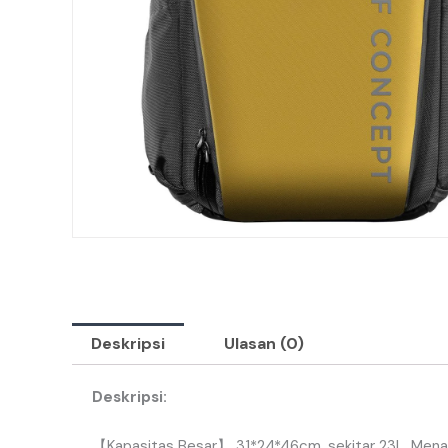
Deskripsi
Ulasan (0)
Deskripsi:
【
Kapasitas
Besar
】
31
*
24
*
46cm
,
sekitar
23L
.
Men