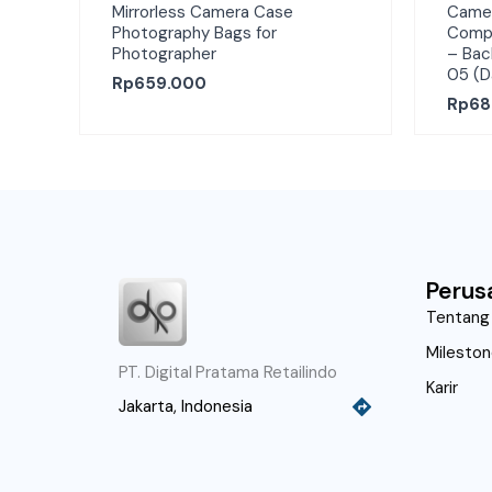
Mirrorless Camera Case
Camer
Photography Bags for
Comp
Photographer
– Bac
05 (D
Rp
659.000
Rp
68
Perus
Tentang
Milesto
PT. Digital Pratama Retailindo
Karir
Jakarta, Indonesia