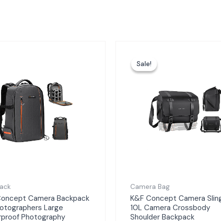
Harga
Ha
aslinya
sa
adalah:
ini
Sale!
Sale!
Rp749.000.
ad
Rp
ack
Camera Bag
Concept Camera Backpack
K&F Concept Camera Slin
hotographers Large
10L Camera Crossbody
proof Photography
Shoulder Backpack