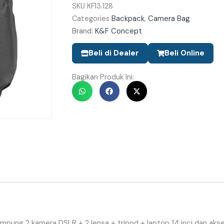
SKU
KF13.128
Adalah:
Backpack
Camera Bag
Categories
,
Rp1.369.0
K&F Concept
Brand:
Beli di Dealer
Beli Online
Bagikan Produk Ini:
ampung
2
kamera
DSLR
+
2
lensa
+
tripod
+
laptop
14
inci
dan
akse