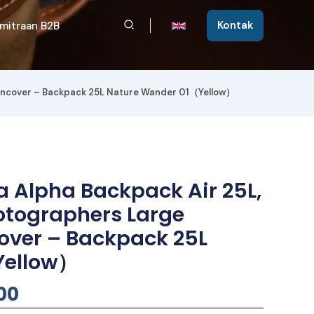
Cari
Kontak
mitraan B2B
aincover – Backpack 25L Nature Wander 01（Yellow）
 Alpha Backpack Air 25L,
otographers Large
over – Backpack 25L
Yellow）
Harga
00
Saat