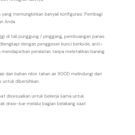
n
yang
memungkinkan
banyak
konfigurasi
.
Pembagi
an
Anda
.
ggi
di
tali
punggung
/
pinggang
,
pembuangan
panas
dilengkapi
dengan
penggeser
kunci
berkode
,
anti
–
a
mendapatkan
peralatan
tanpa
meletakkan
barang
air
dan
bahan
nilon
tahan
air
900D
melindungi
dari
s
untuk
dibersihkan
.
pat
disesuaikan
untuk
bekerja
sama
untuk
tak
draw
–
bar
melalui
bagian
belakang
saat