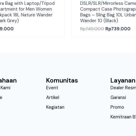
a Bag with Laptop/Tripod
DSLR/SLR/Mirrorless Cam
artment for Men Women
Compact Case Photograp
kpack 18L Nature Wander
Bags – Sling Bag 10L Urba
ark Grey)
Wander 10 (Black)
9.000
Rp
749.000
Rp
739.000
ahaan
Komunitas
Layanan
 Kami
Event
Dealer Resm
ne
Artikel
Garansi
Kegiatan
Promo
Kemitraan 