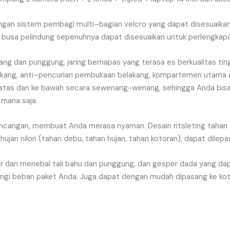
ngan
sistem
pembagi
multi
–
bagian
velcro
yang
dapat
disesuaika
busa
pelindung
sepenuhnya
dapat
disesuaikan
untuk
perlengkap
ang
dan
punggung
,
jaring
bernapas
yang
terasa
es
berkualitas
tin
akang
,
anti
–
pencurian
pembukaan
belakang
,
kompartemen
utama
atas
dan
ke
bawah
secara
sewenang-wenang
,
sehingga
Anda
bis
mana
saja
.
ncangan
,
membuat
Anda
merasa
nyaman
.
Desain
ritsleting
tahan
hujan
nilon
(
tahan
debu
,
tahan
hujan
,
tahan
kotoran
),
dapat
dilepa
r
dan
menebal
tali
bahu
dan
punggung
,
dan
gesper
dada
yang
da
ngi
beban
paket
Anda
.
Juga
dapat
dengan
mudah
dipasang
ke
ko