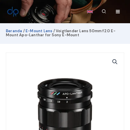
Lewati
ke
Cari
konten
Beranda
/
E-Mount Lens
/ Voigtlander Lens 50mm f2.0 E-
Mount Apo-Lanthar for Sony E-Mount