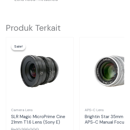
Produk Terkait
Harga
Harga
aslinya
saat
Sale!
Sale!
adalah:
ini
Rp10.299.000.
adalah:
Rp6.980.000.
Camera Lens
APS-C Lens
SLR Magic MicroPrime Cine
Brightin Star 35mm F0
21mm T1.6 Lens (Sony E)
APS-C Manual Focus
Rp
10.299.000