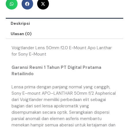
Deskripsi
Ulasan (0)
Voigtlander Lens 50mm f2.0 E-Mount Apo Lanthar
for Sony E-Mount
Garansi Resmi 1 Tahun PT Digital Pratama
Retailindo
Lensa
prima
dengan
panjang
normal
yang
canggih
,
Sony
E
–
mount
APO
–
LANTHAR
50mm
f
/
2
Aspherical
dari
Voigtlander
memiliki
perbedaan
elit
sebagai
bagian
dari
seri
lensa
apokromatik
yang
disempurnakan
secara
optik
.
Serangkaian
dispersi
parsial
anomali
dan
elemen
asferis
membantu
menekan
hampir
semua
aberasi
untuk
ketajaman
dan