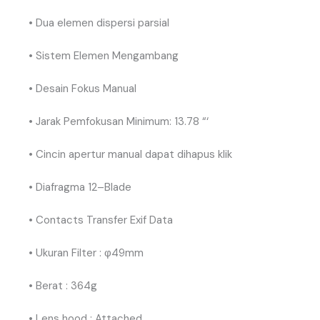
•
Dua
elemen
dispersi
parsial
•
Sistem
Elemen
Mengambang
•
Desain
Fokus
Manual
•
Jarak
Pemfokusan
Minimum
:
13
.
78
“
‘
•
Cincin
apertur
manual
dapat
dihapus
klik
•
Diafragma
12
–
Blade
• Contacts Transfer Exif Data
• Ukuran Filter : φ49mm
• Berat : 364g
• Lens hood : Attached