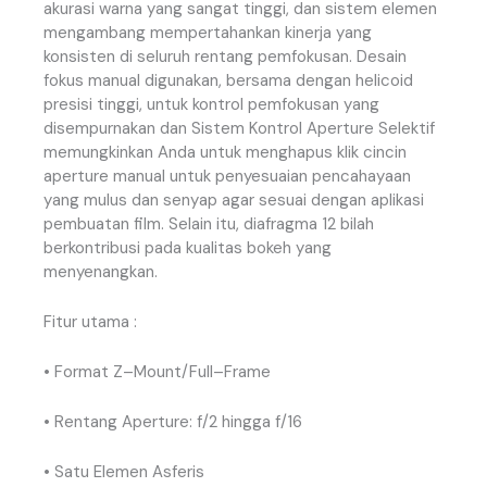
akurasi
warna
yang
sangat
tinggi
,
dan
sistem
elemen
mengambang
mempertahankan
kinerja
yang
konsisten
di
seluruh
rentang
pemfokusan
.
Desain
fokus
manual
digunakan
,
bersama
dengan
helicoid
presisi
tinggi
,
untuk
kontrol
pemfokusan
yang
disempurnakan
dan
Sistem
Kontrol
Aperture
Selektif
memungkinkan
Anda
untuk
menghapus
klik
cincin
aperture
manual
untuk
penyesuaian
pencahayaan
yang
mulus
dan
senyap
agar
sesuai
dengan
aplikasi
pembuatan
film
.
Selain
itu
,
diafragma
12
bilah
berkontribusi
pada
kualitas
bokeh
yang
menyenangkan
.
Fitur
utama :
•
Format
Z
–
Mount
/
Full
–
Frame
•
Rentang
Aperture
:
f
/
2
hingga
f
/
16
•
Satu
Elemen
Asferis